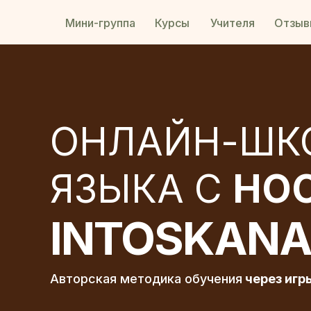
Мини-группа
Курсы
Учителя
Отзыв
ОНЛАЙН-ШК
ЯЗЫКА С
НО
INTOSKAN
Авторская методика обучения
через игр