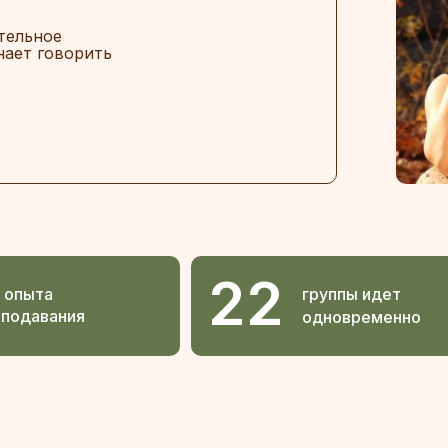
тельное
нает говорить
22
 опыта
группы идет
еподавания
одновременно